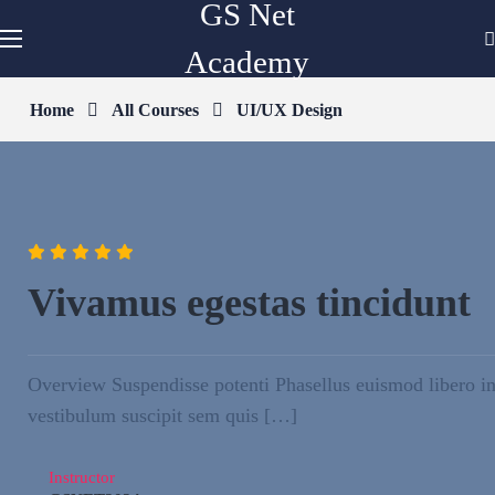
GS Net
Academy
Home
All Courses
UI/UX Design
Vivamus egestas tincidunt
Overview Suspendisse potenti Phasellus euismod libero i
vestibulum suscipit sem quis […]
Instructor